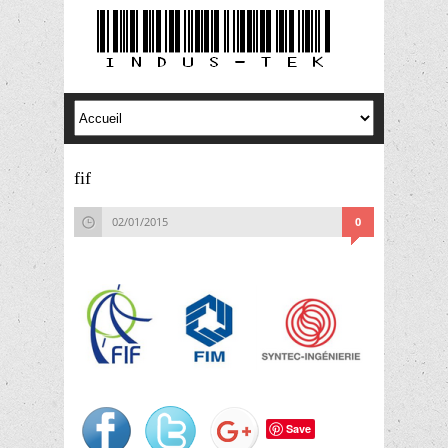
fif
02/01/2015
0
Save