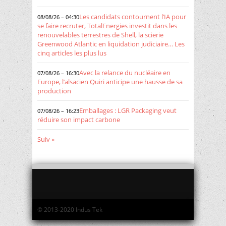
Les candidats contournent l’IA pour
08/08/26 – 04:30
se faire recruter, TotalEnergies investit dans les
renouvelables terrestres de Shell, la scierie
Greenwood Atlantic en liquidation judiciaire… Les
cinq articles les plus lus
Avec la relance du nucléaire en
07/08/26 – 16:30
Europe, l’alsacien Quiri anticipe une hausse de sa
production
Emballages : LGR Packaging veut
07/08/26 – 16:23
réduire son impact carbone
Suiv »
© 2013-2020 Indus Tek