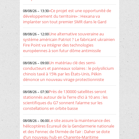
«Ce projet est une opportunité de
08/08/26 – 13:30
développement du territoire» : Hexana va
implanter son tout premier SMR dans le Gard
Une alternative souveraine au
08/08/26 – 12:00
système américain Patriot ? Le fabricant ukrainien
Fire Point va intégrer des technologies
européennes à son futur dôme antimissile
Un matériau clé des semi-
08/08/26 – 09:00
conducteurs et panneaux solaires : le polysilicium
chinois taxé à 15% par les États-Unis, Pékin
dénonce un nouveau virage protectionniste
Près de 130000 satellites seront
08/08/26 – 07:30
stationnés autour de la Terre d’ici à 10 ans : les
scientifiques du G7 sonnent l’alarme sur les
constellations en orbite basse
Le site assure la maintenance des
08/08/26 – 06:00
hélicoptères Écureuil de la Gendarmerie nationale
et des Fennec de l’Armée de l’air : Daher se dote
d’un nouveau hub en Charente-Maritime