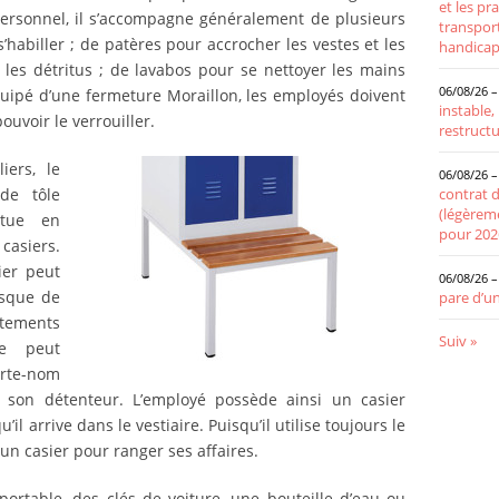
et les pr
ersonnel, il s’accompagne généralement de plusieurs
transpor
’habiller ; de patères pour accrocher les vestes et les
handica
les détritus ; de lavabos pour se nettoyer les mains
06/08/26 –
équipé d’une fermeture Moraillon, les employés doivent
instable
uvoir le verrouiller.
restructu
iers, le
06/08/26 –
contrat d
 de tôle
(légèreme
itue en
pour 202
casiers.
sier peut
06/08/26 –
asque de
pare d’un
ements
Suiv »
te peut
orte-nom
de son détenteur. L’employé possède ainsi un casier
il arrive dans le vestiaire. Puisqu’il utilise toujours le
un casier pour ranger ses affaires.
portable, des clés de voiture, une bouteille d’eau ou