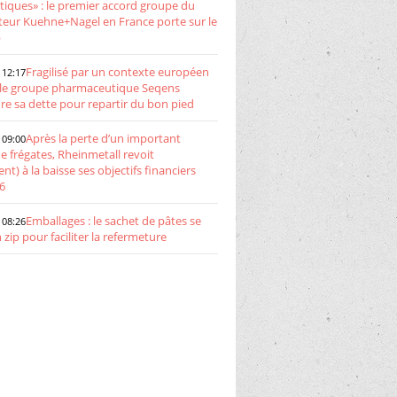
atiques» : le premier accord groupe du
teur Kuehne+Nagel en France porte sur le
p
Fragilisé par un contexte européen
 12:17
, le groupe pharmaceutique Seqens
re sa dette pour repartir du bon pied
Après la perte d’un important
 09:00
e frégates, Rheinmetall revoit
nt) à la baisse ses objectifs financiers
6
Emballages : le sachet de pâtes se
 08:26
 zip pour faciliter la refermeture