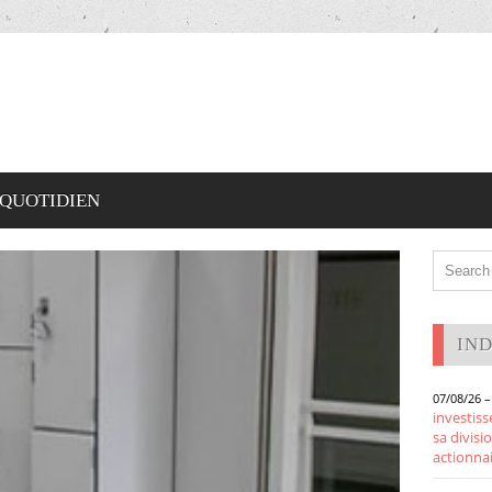
 QUOTIDIEN
IN
07/08/26 –
investiss
sa divisi
actionna