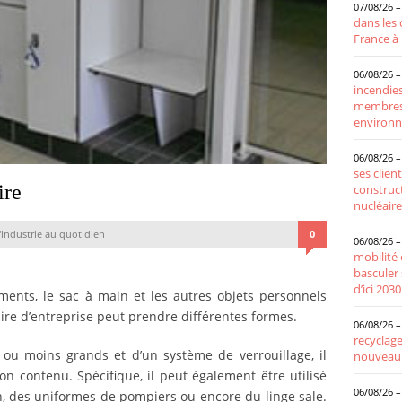
07/08/26 –
dans les 
France à 
06/08/26 –
incendie
membres 
environ
06/08/26 –
ses client
ire
construc
nucléaire
'industrie au quotidien
0
06/08/26 –
mobilité 
basculer 
d’ici 2030
ments, le sac à main et les autres objets personnels
iaire d’entreprise peut prendre différentes formes.
06/08/26 –
recyclage
ou moins grands et d’un système de verrouillage, il
nouveau
on contenu. Spécifique, il peut également être utilisé
06/08/26 –
n, des uniformes de pompiers ou encore du linge sale.