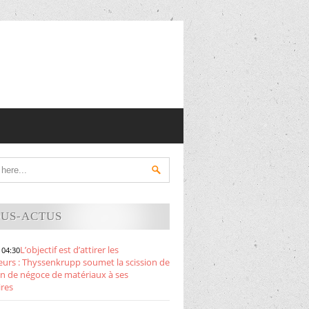
DUS-ACTUS
L’objectif est d’attirer les
 04:30
eurs : Thyssenkrupp soumet la scission de
on de négoce de matériaux à ses
ires