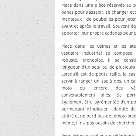
Placé dans une pièce réservée au p
bancs pour s’asseoir, se changer et s
manteaux ; de poubelles pour jeter 
avant et après le travail. Souvent 
apporter leur propre cadenas pour po
Placé dans les usines et les atel
vestiaire industriel se compose
robuste. Monobloc, il se const
longueur d’un seul ou de plusieurs 
Lorsqu’il est de petite taille, le ca
servir à ranger un sac à dos, un c
moto ou encore des vêt
convenablement pliés. Sa por
également être agrémentée d’un p
permettant d’indiquer l’identité 
attitré et ne perd pas de temps lorsqu’
même, il n’a pas besoin de chercher 
Pour éviter d’oublier un téléphone 