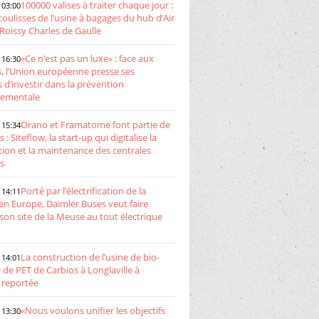
100000 valises à traiter chaque jour :
 03:00
coulisses de l’usine à bagages du hub d’Air
Roissy Charles de Gaulle
«Ce n’est pas un luxe» : face aux
 16:30
s, l’Union européenne presse ses
d’investir dans la prévention
nementale
Orano et Framatome font partie de
 15:34
s : Siteflow, la start-up qui digitalise la
tion et la maintenance des centrales
s
Porté par l’électrification de la
 14:11
en Europe, Daimler Buses veut faire
son site de la Meuse au tout électrique
La construction de l’usine de bio-
 14:01
 de PET de Carbios à Longlaville à
 reportée
«Nous voulons unifier les objectifs
 13:30